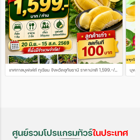
กิจกรรม Workshops นำไข่ผำมาทำอาหาร
ส่งเสริมธุรกิจท่องเที่ยวไทย​#สธทท.
Super food ณ ร้าน Have a nice day– แช่เท้า
#ทกจ.ปทุมธานี​ #Amazingthailand​
ผ่อนคลายในน้ำร้อนออนเซ็น ณ น้ำพุร้อนป่า
#TourismB2B
ตึง– ทำกิจกรรมสร้างสมาธิ จินตนาการ
ประดิษฐ์สิ่งของจากวัสดุเหลือใช้ อย่างตาแหลว
และชมสวนแม่ฟ้าหลวงที่เป็นไฮไลท์ของ
โครงการพัฒนาดอยตุง– ผ่อนคลายจิตใจไปกับ
การชมสวนดอกไม้ และชมพิพิธภัณฑ์ของสะสม
ญี่ปุ่น ณ ร้านชอบบลาสเซอรี่– เดินทางไปยัง
ชุมชนโป่งแดง ทำกิจกรรม Workshoo ทำโคม
ผ้าล้านนา และกิจกรรมชุมชน อาทิเช่น ทำเข้า
เทศกาลบุฟเฟ่ต์ ทุเรียน จังหวัดอุทัยธานี ราคาปกติ 1,599.-/ท่าน
ควบ ยิงก๋งลูกไม้ปลูกป่าและการเลี้ยงกบ– และ
ปิดท้ายเส้นทางที่ 2 ด้วยการทำกิจกรรมแช่เท้า
พักผ่อนหย่อนใจ และชมบรรยากาศ ณ น้ำพุ
ร้อนห้วยทรายขาว อีกทั้งยังมีกิจกรรมส่งเสริม
การเป็นเมืองแห่งสุขภาพ อย่างเช่น กิจกรรม
โยคะ และกิจกรรมแอโรบิค เพื่อสร้างความแข็ง
แรงและสุขภาพที่ดีของร่างกายและจิตใจของผู้
เข้าร่วมกิจกรรมฯ ในการจัดกิจกรรมในครั้งนี้
จังหวัดเชียงรายยืนยันความพร้อมก้าวเป็นผู้นำ
ด้านการท่องเที่ยวเชิงสุขภาพ เพื่อสร้าง
ศูนย์รวมโปรแกรมทัวร์
ในประเทศ
เศรษฐกิจที่เข้มแข็ง ควบคู่กับการยกระดับ
คุณภาพชีวิตของประชาชนอย่างยั่งยืนข่าวโดย