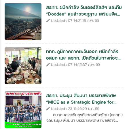
ประเทศ
สธทท. ผนึกกำลัง วันเดอร์ลัสต์ฯ และทีม
“Doodee” ลุยสำรวจภูฏาน เตรียมจัด
ทริปใหญ่ MICE มิถุนายนนี้ ชูโม
สายการบิน
Updated : 07 14:21:18 ก.พ. 69
ตั้งแต่วันที่
ททท. ภูมิภาคภาคตะวันออก ผนึกกำลัง
อสมท และ สธทท. เปิดตัวเส้นทางท่อง
ถึงวันที่
เที่ยว “ลมหายใจสีเขียวแห่งจันทบุร
Updated : 07 14:15:37 ก.พ. 69
เฉพาะเดือน
สธทท. ประชุม สัมมนา บรรยายพิเศษ
“MICE as a Strategic Engine for
ระหว่าง
Boos” สมาชิกสัมพันธ์ ครั้งที่ 1/2569
Updated : 23 11:46:29 ม.ค. 69
สมาคมส่งเสริมธุรกิจท่องเที่ยวไทย (สธทท.)
จัดประชุม สัมมนา บรรยายพิเศษ เพื่อสร้าง
โอกาส สร้างแรงบันดาลใจ และส่งเสริม
ค้นหา