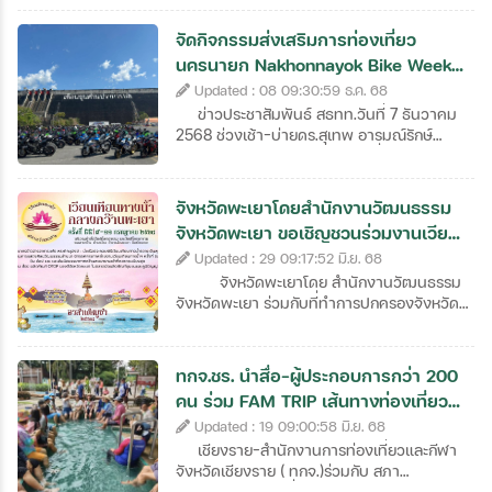
แนวทางการตลาดกลุ่มนักท่องเที่ยวใหม่ๆ รวม
ถึงการท่องเที่ยวเพื่อเป็นรางวัล และสัมมนาปี
จัดกิจกรรมส่งเสริมการท่องเที่ยว
2569 ในหัวข้อ “ยกทีมประชุม รุมรักเมืองไทย”
นครนายก Nakhonnayok Bike Week
สร้างแรงจูงใจดึงการจัดงานประชุม และการ
Festival 1st แปรอักษรรถบิ๊กไบค์ ณ ลา
Updated : 08 09:30:59 ธ.ค. 68
เดินทางเพื่อเป็นรางวัลของกลุ่มองค์กรธุรกิจ
ออกไปสู่ภูมิภาค
นอเ
ข่าวประชาสัมพันธ์ สธทท.วันที่ 7 ธันวาคม
2568 ช่วงเช้า-บ่ายดร.สุเทพ​ อารมณ์รักษ์​
นายกสมาคมส่งเสริมธุรกิจท่องเที่ยวไทย​
(สธทท.)​ และคุณตรี​ สมานนพพล​ รัตนธรรม
ทิตยากรรมการเหรัญญิกสมาคม​ เข้าร่วมพิธี
จังหวัดพะเยาโดยสำนักงานวัฒนธรรม
เปิดกิจกรรม​ กับ​ นายวัชรพล สารสอน ผู้
จังหวัดพะเยา ขอเชิญชวนร่วมงานเวียน
อำนวยการ​ ททท.สำนักงานนครนายก ร่วมกับ​
เทียนทางน้ำกลางกว๊านพะเยา
Updated : 29 09:17:52 มิ.ย. 68
สมาคมส่งเสริมการท่องเที่ยวนครนายก และ
GRAB จัดกิจกรรมส่งเสริมการท่องเที่ยว
จังหวัดพะเยาโดย สำนักงานวัฒนธรรม
นครนายก Nakhonnayok Bike Week
จังหวัดพะเยา ร่วมกับที่ทำการปกครองจังหวัด
Festival 1st แปรอักษรรถบิ๊กไบค์ ณ ลาน
พะเยา สำนักงานพัฒนาชุมชนจังหวัด
อเนกประสงค์เขื่อนขุนด่านปราการชล
พะเยา และ สำนักงานพระพุทธศาสนาจังหวัด
พะเยา ขอเชิญชวน ร่วมงานเวียนเทียนทางน้ำ
ทกจ.ชร. นำสื่อ-ผู้ประกอบการกว่า 200
กลางกว๊านพะเยา เนื่องในวันอาสาฬหบูชาครั้ง
คน ร่วม FAM TRIP เส้นทางท่องเที่ยว
ที่ 55 ระหว่างวันที่ 9-11 กรกฎาคม 2568
เชิงสุขภาพ
Updated : 19 09:00:58 มิ.ย. 68
ณ.บริเวณท่าเรือวัดติโลกอารามและวัดติโลก
อารามถนนชายกว๊านตำบลเวียงอำเภอเมือง
เชียงราย-สำนักงานการท่องเที่ยวและกีฬา
พะเยาจังหวัดพะเยา กิจกรรมภายในงาน
จังหวัดเชียงราย ( ทกจ.)ร่วมกับ สภา
ร่วมตักบาตรข้าวสารอาหารแห้งพระภิกษุ
อุตสาหกรรมท่องเที่ยวและนายกสมาคมสหพันธ์