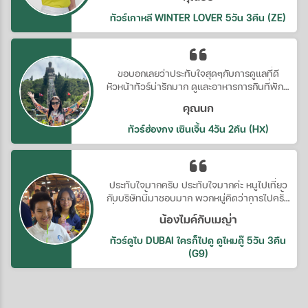
บอกต่อนะค่ะ
ทัวร์เกาหลี WINTER LOVER 5วัน 3คืน (ZE)
ขอบอกเลยว่าประทับใจสุดๆกับการดูแลที่ดี
หัวหน้าทัวร์น่ารักมาก ดูและอาหารการกินที่พักดี
มาก ประทับใจจริงๆ คราวหน้าต้องไปกับบริษัท
คุณนก
นี้อีกค่ะ
ทัวร์ฮ่องกง เซินเจิ้น 4วัน 2คืน (HX)
ประทับใจมากครับ ประทับใจมากค่ะ หนูไปเที่ยว
กับบริษัทนี้มาชอบมาก พวกหนู่คิดว่าการไปครั้ง
นี้อาหารการกินต้องกินไม่ได้ แต่ทัวร์นี้ทำให้เรา
น้องไมค์กับเมญ่า
คิดผิดไปเลย อาหารการกินดีมากตั้งแต่ต้นจน
ขบเลย ขอบคุณมากนะครับ นะค่ะ
ทัวร์ดูไบ DUBAI ใครก็ไปดู ดูไหมดู๊ 5วัน 3คืน
(G9)