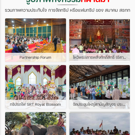
รวมภาพความประทับใจ การจัดทริป หรือแฟมทริป ของ สมาคม สธทท
Partnership Forum
ไหว้พระเคารพสิ่งศักดิ์สิทธิ์ (อีสานเหนือ) 30 ต.ค.52-1พ.ย.52
ทริปรถไฟ SRT Royal Blossom
จัดประชุมใหญ่สามัญสัญจร ประจำปี 2568 ในวันพุธที่ 2 เมษายน 2568