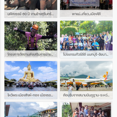
มหัศจรรย์ 60 ปี งานช้างสุรินทร์ บุรีรัมย์ 3วัน 2คืน เดินทาง 20-22 พ.ย.2563
พาแม่...เที่ยว...เมืองใต้
โครงการจัดงานส่งเสริมการขาย Nothern Eco and Adventure Travel Mart
โปรแกรมทัวร์ดีดี นนทบุรี-ชัยนาท-อุทัยธานีโปรแกรมท่องเที่ยว จ.อุทัยธานี
ไหว้พระเมืองสิงห์-ทอง เมืองรองที่น่าลอง
ต้อนรับจากสนามบินภูฏาน-ระหว่างทาง-