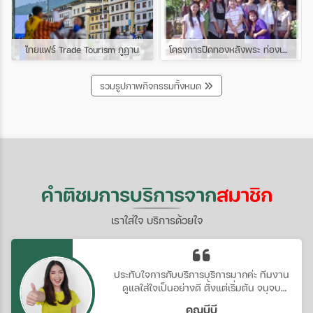
ไทยแฟร์ Trade Tourism ภูฏาน
โครงการปิดทองหลังพระ ท่องเที่ยวเรียนรู้ โครงการพระราชดำริ จ.สมุทรสงคราม จ.ราชบุรี
รวมรูปภาพกิจกรรมทั้งหมด
คำติชมการบริการจาก
สมาชิก
เราใส่ใจ บริการด้วยใจ
ประทับใจการกับบริการบริการมากค่ะ ทีมงาน
ดูแลใส่ใจเป็นอย่างดี ตั้งแต่เริ่มต้น จนจบ
โปรแกรมถึงวันกลับเลยทีเดียว ดีอย่างงี้ต้อง
คุณบีบี