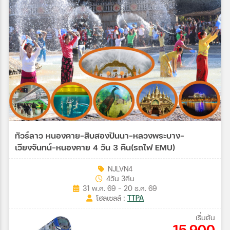
ทัวร์ลาว หนองคาย-สิบสองปันนา-หลวงพระบาง-
เวียงจันทน์-หนองคาย 4 วัน 3 คืน(รถไฟ EMU)
NJLVN4
4วัน 3คืน
31 พ.ค. 69 - 20 ธ.ค. 69
โฮลเซลล์ :
TTPA
เริ่มต้น
15,900