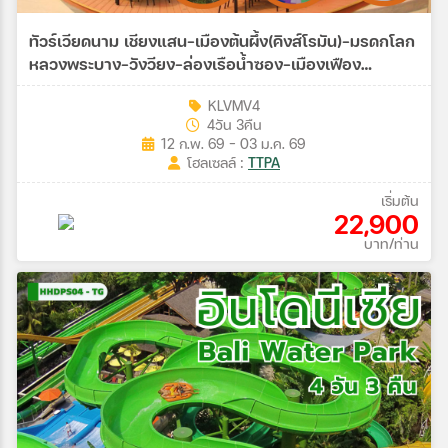
ทัวร์เวียดนาม เชียงแสน-เมืองต้นผึ้ง(คิงส์โรมัน)-มรดกโลก
หลวงพระบาง-วังวียง-ล่องเรือน้ำซอง-เมืองเฟือง
เวียงจันทน์-เมืองต้นผึ้ง-เชียงแสน 4วัน 3คืน(LXW-รถไฟ-
KLVMV4
EMU-QV)
4วัน 3คืน
12 ก.พ. 69 - 03 ม.ค. 69
โฮลเซลล์ :
TTPA
เริ่มต้น
22,900
บาท/ท่าน