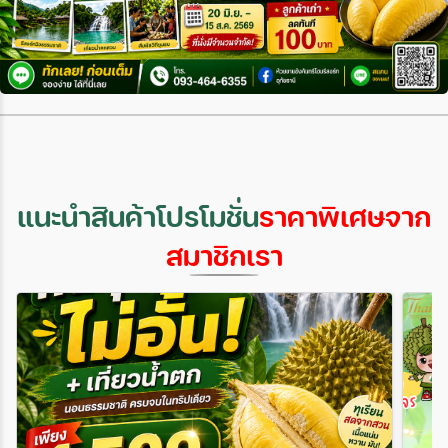
ท่องเที่ยวเชิงสุขภาพ 2 เส้นทาง ผู้เข้าร่วม
เป็นประธานในพิธีเปิด พร้อมกล่าวต้อนรับผู้
กิจกรรม ประกอบไปด้วย ผู้ที่มีส่วนเกี่ยวข้องกับ
ร่วมงานและผู้แทนจากหน่วยงานต่าง ๆ โดยมี
การท่องเที่ยวทั้งหน่วยงานภาครัฐ ภาคเอกชน
นักท่องเที่ยวจากหลากหลายกลุ่ม ทั้งภาครัฐ
ผู้ประกอบการด้านการท่องเที่ยว สื่อมวลชน
เอกชน และภาคประชาชนเข้าร่วมกิจกรรมตลอด
จังหวัดเชียงราย เชียงใหม่ พะเยา แพร่ น่าน
ทั้งวัน ภายในงานมีกิจกรรม
ลำพูน ลำปาง อุตรดิตถ์ สุโขทัย เพชรบูรณ์
หลากหลาย อาทิ การเยี่ยมชมวัดปัญญานันทา
กำแพงเพชร อยุธยา และกรุงเทพมหานคร เส้น
ราม การฟังธรรมบรรยาย การชมพิพิธภัณฑ์
ทางท่องเที่ยวเส้นทางที่ 1 จะพาผู้เข้าร่วม
การเกษตรเฉลิมพระเกียรติฯ นิทรรศการศิลป
กิจกรรมไปสัมผัสบรรยาศเชียงรายเมืองแห่ง
วัฒนธรรม และการเดินชมตลาดชุมชน
สุขภาพ โดยการ– แช่เท้าในน้ำร้อนออนเซ็น ณ
ผลิตภัณฑ์ OTOP ตลอดจนการร่วมกิจกรรม
น้ำพุร้อนโป่งพระบาท– ทำกิจกรรมงูกินเขียดที่
สร้างแรงบันดาลใจเพื่อพัฒนาศักยภาพทาง
แนะนำสินค้าโปรโมชั่น
ราคาพิเศษจาก
เป็นภูมิปัญญาของชาวบ้าน ณ ชุมชนสัน
จิตใจและจิตวิญญาณ สมาคม สธทท.
ทางหลวง ท่องเที่ยวชุมชนวิถีไทยยอง– Farm
ในฐานะองค์กรเอกชนด้านการส่งเสริมการท่อง
สมาชิกเรา
tour ชมสวนและทำกิจกรรมสครับผิว ณ
เที่ยว ยังคงยืนหยัดในการเป็นกำลังสำคัญใน
WorldGrow Organic farm– ชมสวนผีเสื้อและ
การประสานความร่วมมือระหว่างภาครัฐและ
ฟาร์มผลไม้ ณ โอโซนฟาร์ม ฟาร์มปลูกพืชผล
เอกชน เพื่อสนับสนุนการท่องเที่ยววิถีไทยอย่าง
ผักออแกนิก– ทำเมนูอาหารสุขภาพอย่างไข่ออน
มีคุณค่า โดยเฉพาะในมิติวัฒนธรรม ศาสนา
เซ็น และ ขนมปังเกลือ ณ ล้านนาออนเซ็น– รวม
และภูมิปัญญาท้องถิ่น ทั้งนี้ สมา
ถึงเดินทางไปทำกิจกรรม Workshop เพ้นท์ลาย
คมฯขอบคุณ นางสาวแสงจันทร์ แก้วประทุมรัส
เครื่องเคลือบเวียงกาหลง ณ ศูนย์เครื่องเคลือบ
มี #สำนักงานการท่องเที่ยวและกีฬาจังหวัด
เวียงกาหลงเส้นทางสุขภาพเส้นทางที่ 2 ท่อง
ปทุมธานี และทุกภาคีที่เกี่ยวข้อง สำหรับความ
เที่ยวและกีฬาจังหวัดเชียงรายก็นำผู้ร่วม
ร่วมมืออันดีในการจัดกิจกรรมครั้งนี้ ซึ่งนับเป็น
กิจกรรมไปสัมผัสบรรยากาศเชียงรายเมืองแห่ง
อีกก้าวสำคัญในการส่งเสริมการท่องเที่ยวอย่าง
สุขภาพ หลากหลายสถานที่ อาธิ เช่น– การทำ
สร้างสรรค์ สู่ความยั่งยืนในอนาคต.. สมาคม