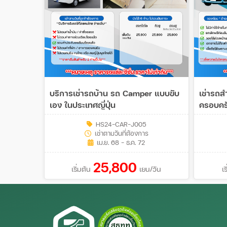
บริการเช่ารถบ้าน รถ Camper แบบขับ
เช่ารถส
เอง ในประเทศญี่ปุ่น
ครอบครัว
HS24-CAR-J005
เช่าตามวันที่ต้องการ
เม.ย. 68 - ธ.ค. 72
25,800
เริ่มต้น
เยน/วัน
เร