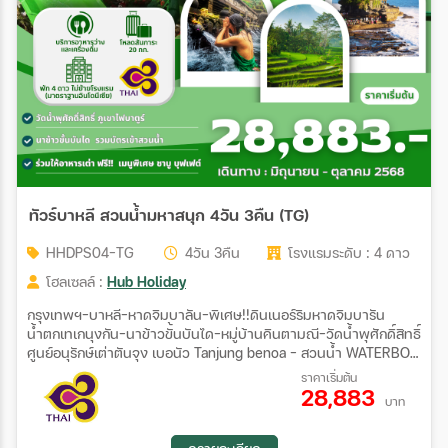
ตั้งแต่วันที่
ถึงวันที่
เฉพาะเดือน
ทัวร์บาหลี สวนน้ำมหาสนุก 4วัน 3คืน (TG)
HHDPS04-TG
4วัน 3คืน
โรงแรมระดับ : 4 ดาว
โฮลเซลล์ :
Hub Holiday
ระหว่าง
กรุงเทพฯ-บาหลี-หาดจิมบาลัน-พิเศษ!!ดินเนอร์ริมหาดจิมบารัน
น้ำตกเทเกนุงกัน-นาข้าวขั้นบันได-หมู่บ้านคินตามณี-วัดน้ำพุศักดิ์สิทธิ์
ศูนย์อนุรักษ์เต่าตันจุง เบอนัว Tanjung benoa - สวนน้ำ WATERBOM
ค้นหา
BALI
ราคาเริ่มต้น
28,883
บาท